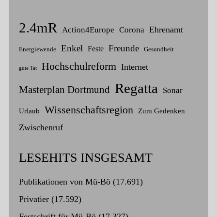
2.4mR
Ehrenamt
Action4Europe
Corona
Enkel
Freunde
Feste
Energiewende
Gesundheit
Hochschulreform
Internet
gute Tat
Regatta
Masterplan Dortmund
Sonar
Wissenschaftsregion
Urlaub
Zum Gedenken
Zwischenruf
LESEHITS INSGESAMT
Publikationen von Mü-Bö
(17.691)
Privatier
(17.592)
Festschrift für Mü-Bö
(17.327)