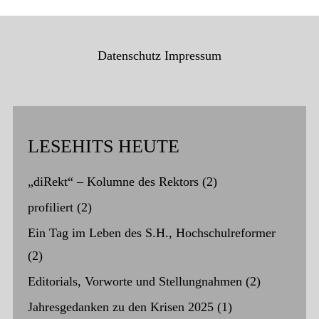
Datenschutz
Impressum
LESEHITS HEUTE
„diRekt“ – Kolumne des Rektors
(2)
profiliert
(2)
Ein Tag im Leben des S.H., Hochschulreformer
(2)
Editorials, Vorworte und Stellungnahmen
(2)
Jahresgedanken zu den Krisen 2025
(1)