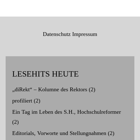
Datenschutz
Impressum
LESEHITS HEUTE
„diRekt“ – Kolumne des Rektors
(2)
profiliert
(2)
Ein Tag im Leben des S.H., Hochschulreformer
(2)
Editorials, Vorworte und Stellungnahmen
(2)