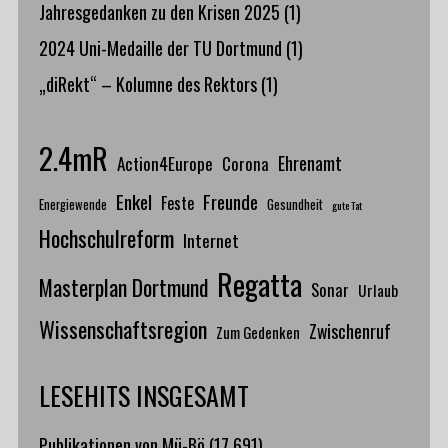
Jahresgedanken zu den Krisen 2025
(1)
2024 Uni-Medaille der TU Dortmund
(1)
„diRekt“ – Kolumne des Rektors
(1)
2.4mR
Action4Europe
Ehrenamt
Corona
Enkel
Freunde
Feste
Energiewende
Gesundheit
gute Tat
Hochschulreform
Internet
Regatta
Masterplan Dortmund
Sonar
Urlaub
Wissenschaftsregion
Zwischenruf
Zum Gedenken
LESEHITS INSGESAMT
Publikationen von Mü-Bö
(17.691)