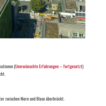
kationen (
Unerwünschte Erfahrungen – fortgesetzt
)
cht.
iter zwischen Niere und Blase überbrückt.