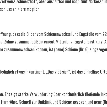
. Zeitweise schmerzhaft, aber aushaltbar und nach fünf Narkosen i
nschluss an Niere möglich.
öffnung, dass die Bilder vom Schienenwechsel und Engstelle vom 22
al Zähne zusammenbeißen: erneut Mitteilung, Engstelle ist kurz, An
ere zusammenwachsen können, ist (neue) Schiene (Nr. 6) eingezogen
 lediglich etwas inkontinent. „Das gibt sich“, ist das einhellige Ur
 Er zeigt starke Verwunderung über kontinuierlich fließende Inko
e Harnröhre. Schnell zur Uniklinik und Schiene gezogen und neue (Nr