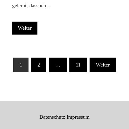
gelernt, dass ich…
Weiter
Seitennummerierung
1
2
…
11
Weiter
der
Beiträge
Datenschutz
Impressum