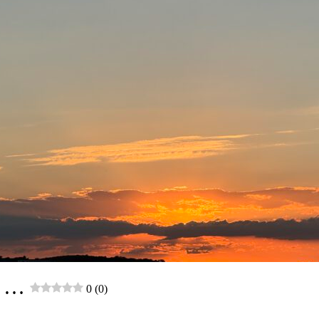
n …
0 (0)