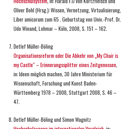
Hochschulsystem
, in: Harald F.O von Kortzfleisch und
Oliver Bohl (Hrsg.): Wissen, Vernetzung, Virtualisierung,
Liber amicorum zum 65 . Geburtstag von Univ.-Prof. Dr.
Udo Winand, Lohmar – Köln, 2008, S. 151 – 162.
Detlef Müller-Böling
Organisationsreform oder Die Abkehr von „My Chair is
my Castle“ – Erinnerungssplitter eines Zeitgenossen
,
in: Ideen möglich machen, 30 Jahre Ministerium für
Wissenschaft, Forschung und Kunst Baden-
Württemberg 1978 – 2008, Stuttgart 2008, S. 46 –
47.
Detlef Müller-Böling und Simon Wagnitz
Hochschulzugang im internationalen Vergleich
, in: