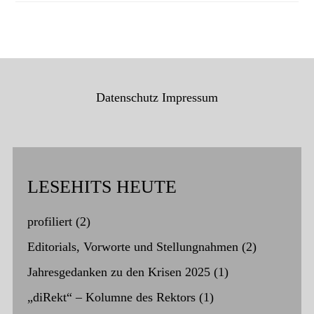
Datenschutz
Impressum
LESEHITS HEUTE
profiliert
(2)
Editorials, Vorworte und Stellungnahmen
(2)
Jahresgedanken zu den Krisen 2025
(1)
„diRekt“ – Kolumne des Rektors
(1)