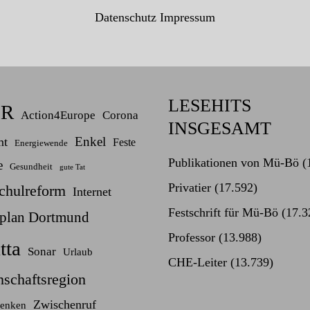
Datenschutz
Impressum
LESEHITS
mR
Action4Europe
Corona
INSGESAMT
Enkel
mt
Feste
Energiewende
Publikationen von Mü-Bö
(
e
Gesundheit
gute Tat
Privatier
(17.592)
chulreform
Internet
Festschrift für Mü-Bö
(17.3
rplan Dortmund
Professor
(13.988)
tta
Sonar
Urlaub
CHE-Leiter
(13.739)
schaftsregion
Zwischenruf
enken