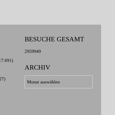
BESUCHE GESAMT
2959949
17.691)
ARCHIV
27)
Archiv