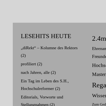
LESEHITS HEUTE
2.4
„diRekt“ – Kolumne des Rektors
Ehrena
(2)
Freund
profiliert
(2)
Hochs
nach Jahren, alle
(2)
Maste
Ein Tag im Leben des S.H.,
Rega
Hochschulreformer
(2)
Wissen
Editorials, Vorworte und
Stellungnahmen
(2)
Zum Ged