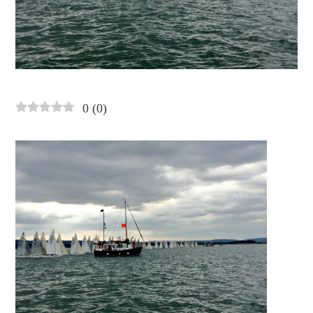
0
(
0
)