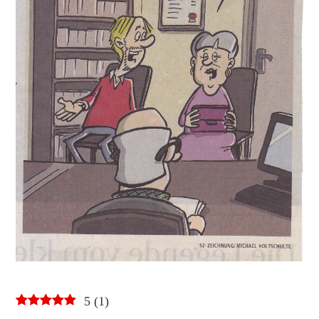
5
(
1
)