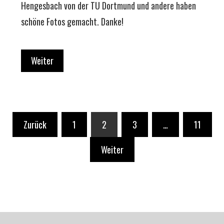
Hengesbach von der TU Dortmund und andere haben
schöne Fotos gemacht. Danke!
Weiter
Seitennummerierung
Zurück
1
2
3
…
11
der
Weiter
Beiträge